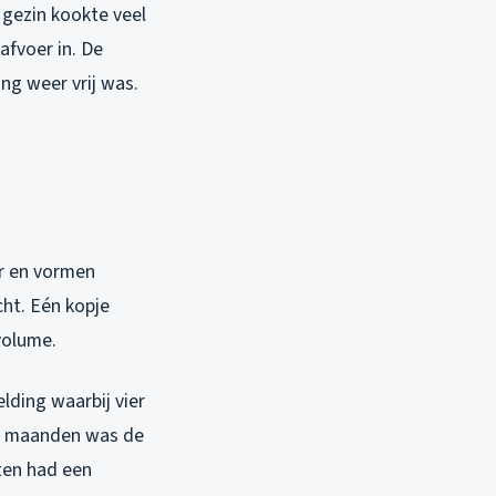
 gezin kookte veel
afvoer in. De
ng weer vrij was.
er en vormen
cht. Eén kopje
volume.
lding waarbij vier
ee maanden was de
ten had een