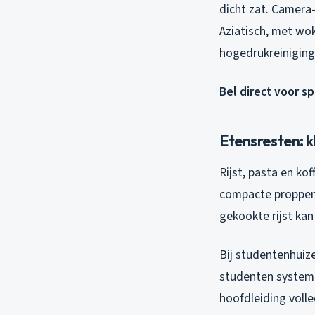
dicht zat. Camera-
Aziatisch, met wok
hogedrukreiniging
Bel direct voor s
Etensresten: k
Rijst, pasta en ko
compacte proppen d
gekookte rijst kan
Bij studentenhuize
studenten systema
hoofdleiding voll