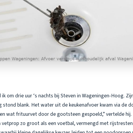
 ik om drie uur ‘s nachts bij Steven in Wageningen-Hoog. Zi
 stond blank. Het water uit de keukenafvoer kwam via de d
een wat frituurvet door de gootsteen gespoeld,” vertelde hij. 
n vetprop zo groot als een voetbal, vermengd met rijstresten 
l waarbij kleine dagelijkse keuzes leiden tot een noodoproe