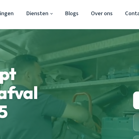
ingen
Diensten
Blogs
Over ons
Cont
pt
afval
5