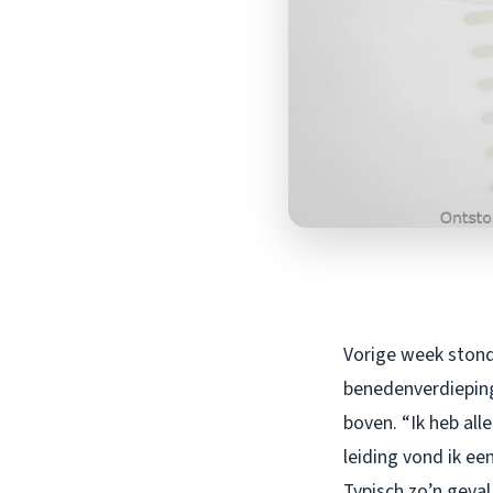
Vorige week stond
benedenverdieping
boven. “Ik heb all
leiding vond ik ee
Typisch zo’n geva