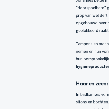
Johannes belde me
“doorspoelbare” g
prop van wel dert
opgebouwd over ma
geblokkeerd raakt
Tampons en maandv
nemen en hun vorm 
hun oorspronkelijk
hygiëneproducte
Haar en zeep:
In badkamers vorm
sifons en bochten.