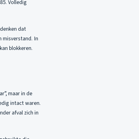
85. Volledig
 denken dat
n misverstand. In
 kan blokkeren.
r”, maar in de
edig intact waren.
der afval zich in