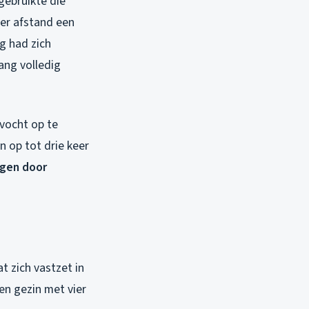
gebruikte die
er afstand een
g had zich
ng volledig
vocht op te
n op tot drie keer
ngen door
 zich vastzet in
en gezin met vier