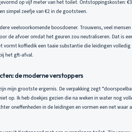
evormd op vijf meter van het toilet. Ontstoppingskosten: €3
en simpel zeefje van €2 in de gootsteen.
andere veelvoorkomende boosdoener. Trouwens, veel mensen
voor de afvoer omdat het geuren zou neutraliseren. Dat is ee
 vormt koffiedik een taaie substantie die leidingen volledig
j het gft-afval.
cten: de moderne verstoppers
ijn mijn grootste ergernis. De verpakking zegt “doorspoelbaa
 niet op. Ik heb doekjes gezien die na weken in water nog voll
chter oneffenheden in de leidingen en vormen een net waar an