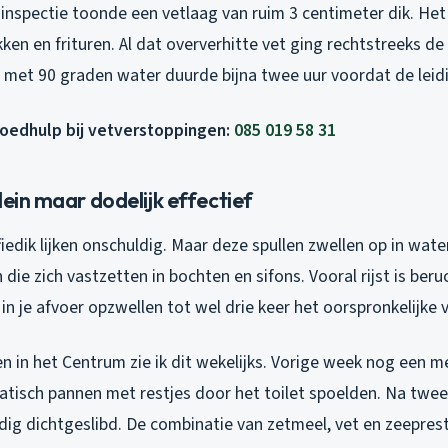
inspectie toonde een vetlaag van ruim 3 centimeter dik. Het
ken en frituren. Al dat oververhitte vet ging rechtstreeks de 
 met 90 graden water duurde bijna twee uur voordat de leidi
poedhulp bij vetverstoppingen:
085 019 58 31
lein maar dodelijk effectief
ffiedik lijken onschuldig. Maar deze spullen zwellen op in wat
ie zich vastzetten in bochten en sifons. Vooral rijst is beru
 in je afvoer opzwellen tot wel drie keer het oorspronkelijke 
n in het Centrum zie ik dit wekelijks. Vorige week nog een me
tisch pannen met restjes door het toilet spoelden. Na tw
edig dichtgeslibd. De combinatie van zetmeel, vet en zeepres