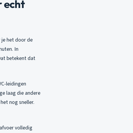
r echt
r je het door de
nuten. In
Dat betekent dat
VC-leidingen
ge laag die andere
het nog sneller.
fvoer volledig