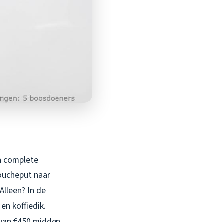
jn complete
oucheput naar
Alleen? In de
en koffiedik.
p van €450 midden