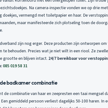
 vanuit Kortenoord met een overgelopen toilet. Zijn vrouw 
ezichtsdoekjes. Na camera-inspectie vonden we op drie met
ig doekjes, vermengd met toiletpapier en haar. De verstoppin
anden, maar manifesteerde zich plotseling toen de doorga
e.
erband zijn nog erger. Deze producten zijn ontworpen om 
te behouden. Precies wat je niet wilt in een riool. Ze zwelle
e grootte en blijven intact.
24/7 bereikbaar voor verstoppi
n:
085 019 58 31
 de badkamer combinatie
t de combinatie van haar en zeepresten een taai mengsel dat
 Een gemiddeld persoon verliest dagelijks 50-100 haren. In e