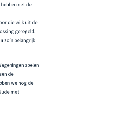
e hebben net de
or die wijk uit de
lossing geregeld.
en
zo’n belangrijk
n Wageningen spelen
ssen de
ebben we nog de
 Nude met