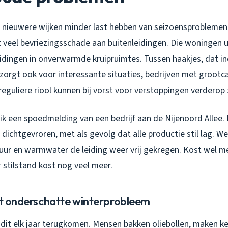
 nieuwere wijken minder last hebben van seizoensproblemen.
st veel bevriezingsschade aan buitenleidingen. Die woningen ui
eidingen in onverwarmde kruipruimtes. Tussen haakjes, dat i
orgt ook voor interessante situaties, bedrijven met grootcal
reguliere riool kunnen bij vorst voor verstoppingen verderop
ik een spoedmelding van een bedrijf aan de Nijenoord Allee. 
dichtgevroren, met als gevolg dat alle productie stil lag. 
ur en warmwater de leiding weer vrij gekregen. Kost wel me
 stilstand kost nog veel meer.
het onderschatte winterprobleem
 dit elk jaar terugkomen. Mensen bakken oliebollen, maken k