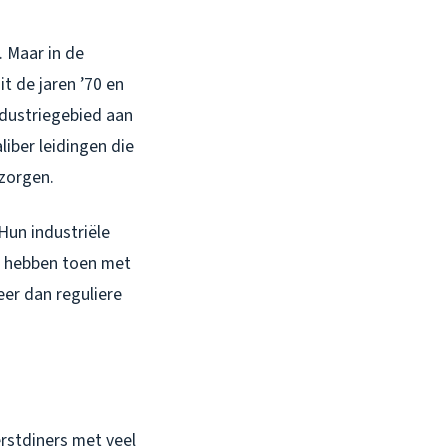
 Maar in de
t de jaren ’70 en
ndustriegebied aan
iber leidingen die
 zorgen.
Hun industriële
We hebben toen met
er dan reguliere
erstdiners met veel