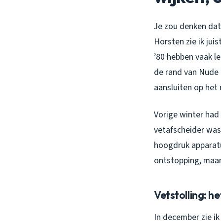
Je zou denken dat
Horsten zie ik jui
’80 hebben vaak l
de rand van Nude z
aansluiten op het 
Vorige winter had 
vetafscheider was 
hoogdruk apparatu
ontstopping, maar
Vetstolling: 
In december zie ik