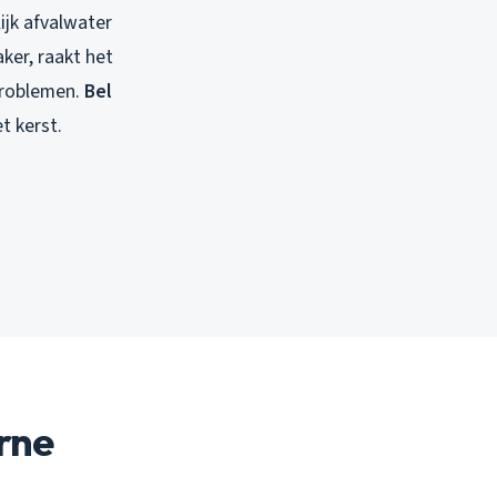
jk afvalwater
ker, raakt het
problemen.
Bel
t kerst.
rne