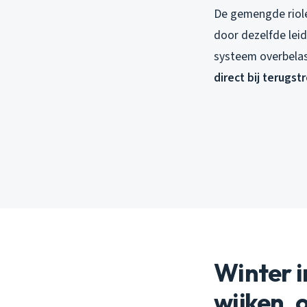
De gemengde riole
door dezelfde leid
systeem overbelas
direct bij terugs
Winter 
wijken,