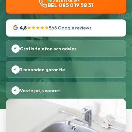
NU BEREIKBAAR
BEL 085 019 58 31
4,8
★★★★★
568 Google reviews
✓
Gratis telefonisch advies
✓
3 maanden garantie
✓
Vaste prijs vooraf