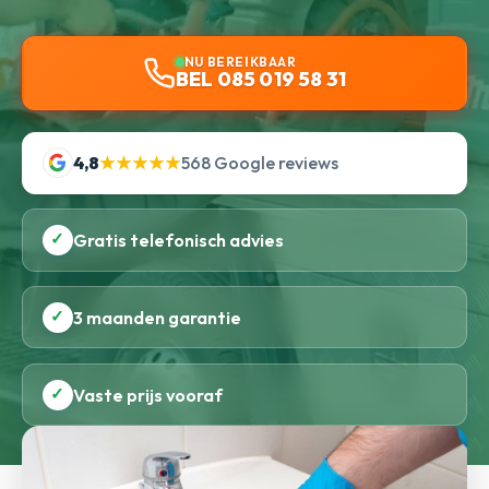
NU BEREIKBAAR
BEL 085 019 58 31
4,8
★★★★★
568 Google reviews
✓
Gratis telefonisch advies
✓
3 maanden garantie
✓
Vaste prijs vooraf