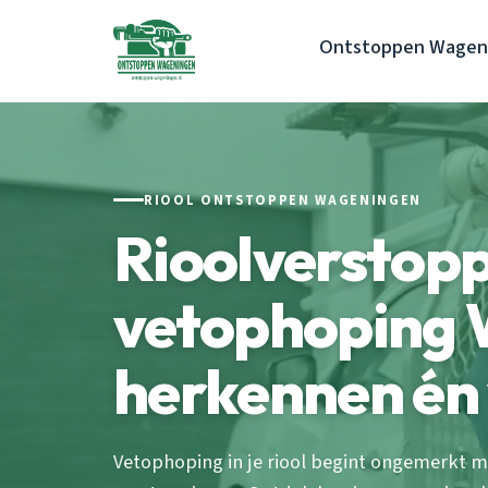
Ontstoppen Wagen
RIOOL ONTSTOPPEN WAGENINGEN
Rioolverstopp
vetophoping 
herkennen én
Vetophoping in je riool begint ongemerkt ma