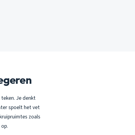
negeren
 teken. Je denkt
ter spoelt het vet
 kruipruimtes zoals
 op.