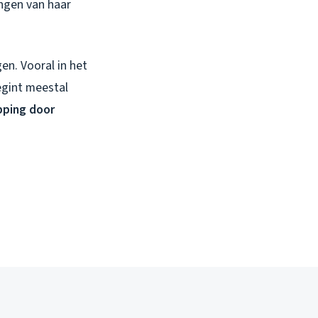
ingen van haar
en. Vooral in het
egint meestal
pping door