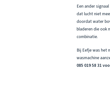
Een ander signaal 
dat lucht niet me
doordat water bove
bladeren die ook 
combinatie.
Bij Eefje was het 
wasmachine aanzet
085 019 58 31 voo