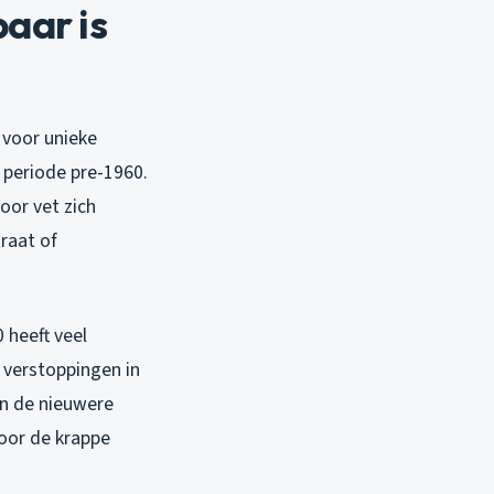
aar is
 voor unieke
e periode pre-1960.
oor vet zich
raat of
 heeft veel
t verstoppingen in
in de nieuwere
door de krappe