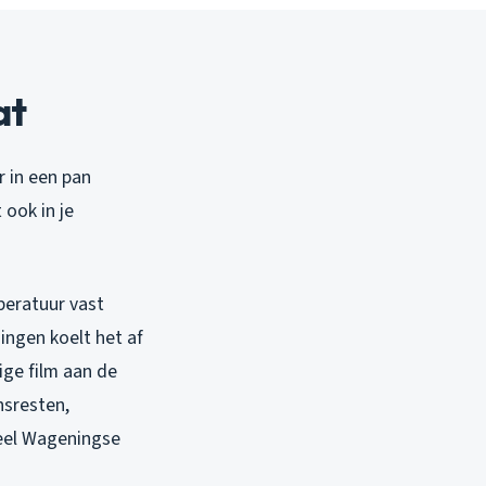
at
r in een pan
 ook in je
peratuur vast
ingen koelt het af
ige film aan de
nsresten,
veel Wageningse