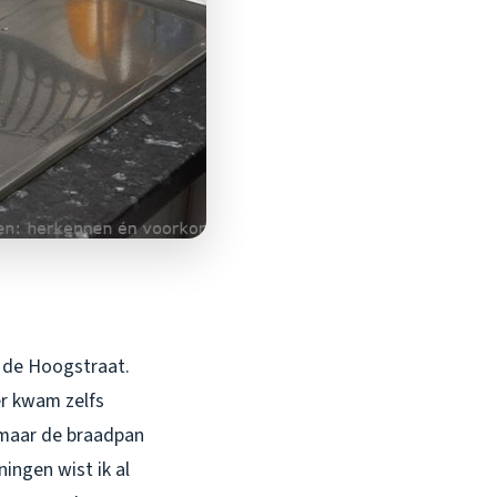
 de Hoogstraat.
er kwam zelfs
n maar de braadpan
ingen wist ik al