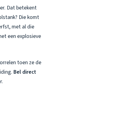
oer. Dat betekent
olstank? Die komt
rfst, met al die
het een explosieve
borrelen toen ze de
iding.
Bel direct
r.