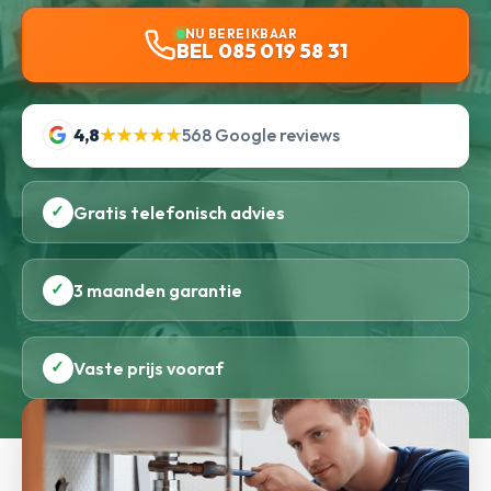
NU BEREIKBAAR
BEL 085 019 58 31
4,8
★★★★★
568 Google reviews
✓
Gratis telefonisch advies
✓
3 maanden garantie
✓
Vaste prijs vooraf