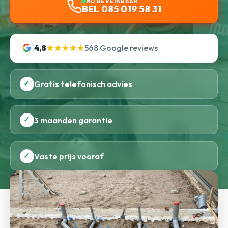
NU BEREIKBAAR
BEL 085 019 58 31
4,8
★★★★★
568 Google reviews
✓
Gratis telefonisch advies
✓
3 maanden garantie
✓
Vaste prijs vooraf